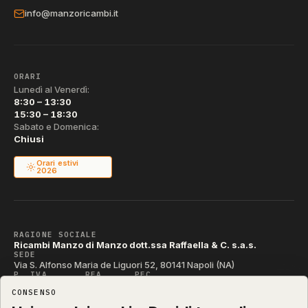
info@manzoricambi.it
ORARI
Lunedì al Venerdì:
8:30 – 13:30
15:30 – 18:30
Sabato e Domenica:
Chiusi
Orari estivi
2026
RAGIONE SOCIALE
Ricambi Manzo di Manzo dott.ssa Raffaella & C. s.a.s.
SEDE
Via S. Alfonso Maria de Liguori 52, 80141 Napoli (NA)
P. IVA
REA
PEC
IT04790290631
NA-395472
manzo@pec.manzoricambi.it
CONSENSO
CODICE SDI
T04ZHR3