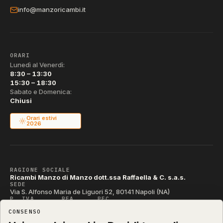
info@manzoricambi.it
ORARI
Lunedì al Venerdì:
8:30 – 13:30
15:30 – 18:30
Sabato e Domenica:
Chiusi
Orari estivi
2026
RAGIONE SOCIALE
Ricambi Manzo di Manzo dott.ssa Raffaella & C. s.a.s.
SEDE
Via S. Alfonso Maria de Liguori 52, 80141 Napoli (NA)
P. IVA
REA
PEC
IT04790290631
NA-395472
manzo@pec.manzoricambi.it
CONSENSO
CODICE SDI
T04ZHR3