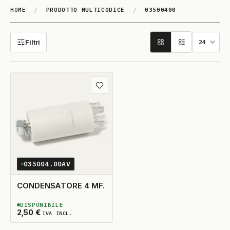
HOME
/
PRODOTTO MULTICODICE
/
03500400
03500400
Filtri
Aggiungi ai preferiti
035004.00AV
CONDENSATORE 4 MF.
DISPONIBILE
2
DISPONIBILI
2,50
€
IVA INCL.