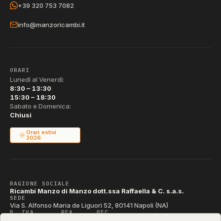
+39 320 753 7082
info@manzoricambi.it
ORARI
Lunedì al Venerdì:
8:30 – 13:30
15:30 – 18:30
Sabato e Domenica:
Chiusi
Orari estivi
2026
RAGIONE SOCIALE
Ricambi Manzo di Manzo dott.ssa Raffaella & C. s.a.s.
SEDE
Via S. Alfonso Maria de Liguori 52, 80141 Napoli (NA)
P. IVA
REA
PEC
IT04790290631
NA-395472
manzo@pec.manzoricambi.it