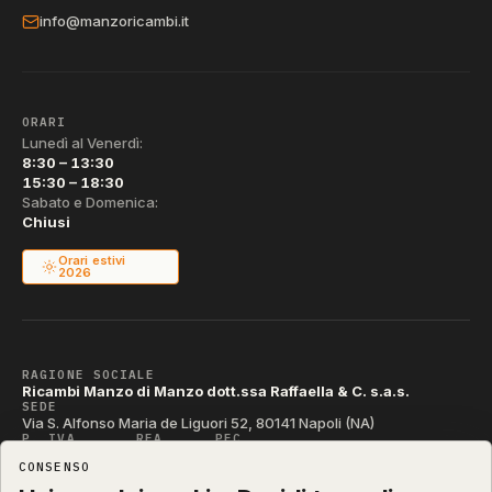
info@manzoricambi.it
ORARI
Lunedì al Venerdì:
8:30 – 13:30
15:30 – 18:30
Sabato e Domenica:
Chiusi
Orari estivi
2026
RAGIONE SOCIALE
Ricambi Manzo di Manzo dott.ssa Raffaella & C. s.a.s.
SEDE
Via S. Alfonso Maria de Liguori 52, 80141 Napoli (NA)
P. IVA
REA
PEC
IT04790290631
NA-395472
manzo@pec.manzoricambi.it
CONSENSO
CODICE SDI
T04ZHR3