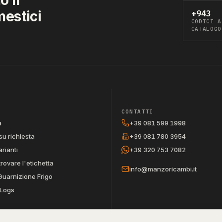
mestici
+943
CODICI A
CATALOGO
CONTATTI
a
+39 081 599 1998
su richiesta
+39 081 780 3954
arianti
+39 320 753 7082
trovare l'etichetta
info@manzoricambi.it
Guarnizione Frigo
Logs