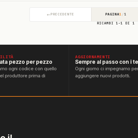
←
PRECEDENTE
PAGINA
1
/
1
RICAMBI 1–1 DI 1
BILITÀ
AGGIORNAMENTI
lata pezzo per pezzo
Sempre al passo con i t
amo ogni codice con quello
Ogni giorno ci impegnamo pe
del produttore prima di
aggiungere nuovi prodotti.
 il