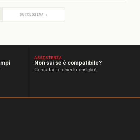
→
SUCCESSIVA
ASSISTENZA
empi
Non sai se è compatibile?
r
Contattaci e chiedi consiglio!