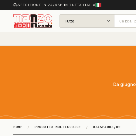
SPEDIZIONE IN 24/48H IN TUTTA ITALIA
Tutto
Da giugno 
HOME
/
PRODOTTO MULTICODICE
/
03ASFA005/00
03ASFA005/00