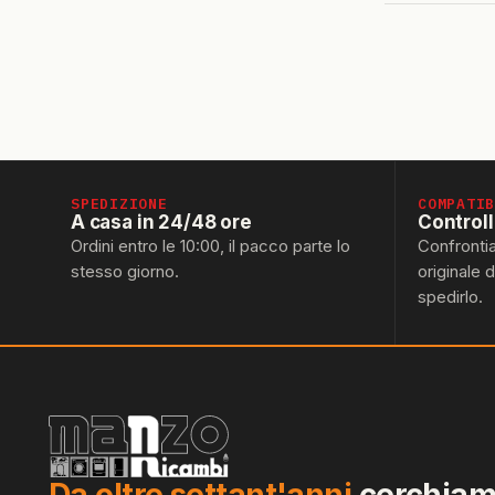
SPEDIZIONE
COMPATI
A casa in 24/48 ore
Control
Ordini entro le 10:00, il pacco parte lo
Confronti
stesso giorno.
originale 
spedirlo.
Da oltre settant'anni
cerchiamo