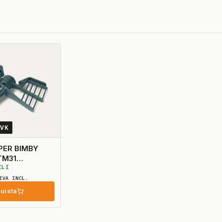
3VK
PER BIMBY
TM31
ILI
IVA INCL.
uista