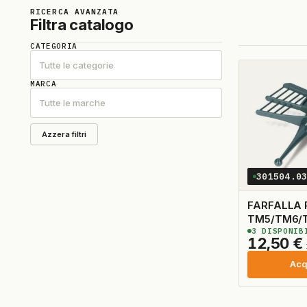
RICERCA AVANZATA
Filtra catalogo
CATEGORIA
Tutte le categorie
MARCA
Tutte le marche
Azzera filtri
301504.0
FARFALLA 
TM5/TM6/
3
DISPONIB
ORIGINALE
12,50
€
Acq