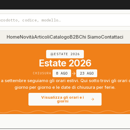
Home
Novità
Articoli
Catalogo
B2B
Chi Siamo
Contattaci
ESTATE 2026
Estate 2026
8 AGO
23 AGO
CHIUSURA
a settembre seguiamo gli orari estivi. Qui sotto trovi gli orari 
giorno per giorno e le date di chiusura per ferie.
Visualizza gli orari e i
giorni