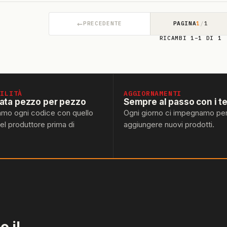
←
PRECEDENTE
PAGINA
1
/
1
RICAMBI 1–1 DI 1
BILITÀ
AGGIORNAMENTI
lata pezzo per pezzo
Sempre al passo con i t
amo ogni codice con quello
Ogni giorno ci impegnamo pe
del produttore prima di
aggiungere nuovi prodotti.
 il