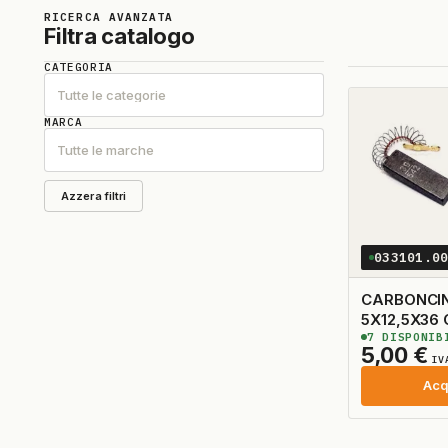
RICERCA AVANZATA
Filtra catalogo
CATEGORIA
Tutte le categorie
MARCA
Tutte le marche
Azzera filtri
033101.0
CARBONCIN
5X12,5X36
7
DISPONIB
5,00
€
IV
Acq