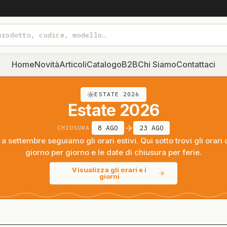
Home
Novità
Articoli
Catalogo
B2B
Chi Siamo
Contattaci
ESTATE 2026
Estate 2026
8 AGO
23 AGO
CHIUSURA
a settembre seguiamo gli orari estivi. Qui sotto trovi gli orari 
giorno per giorno e le date di chiusura per ferie.
Visualizza gli orari e i
giorni