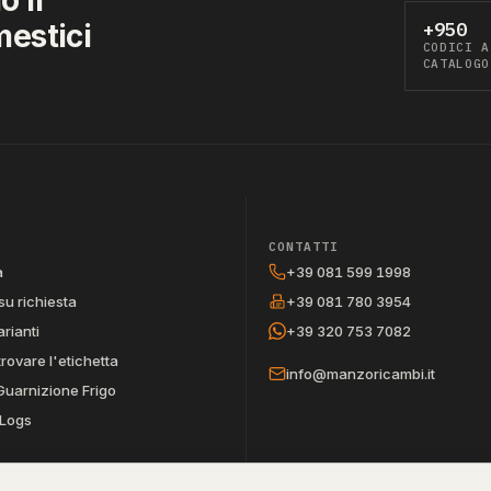
mestici
+950
CODICI A
CATALOGO
CONTATTI
a
+39 081 599 1998
su richiesta
+39 081 780 3954
arianti
+39 320 753 7082
trovare l'etichetta
info@manzoricambi.it
Guarnizione Frigo
Logs