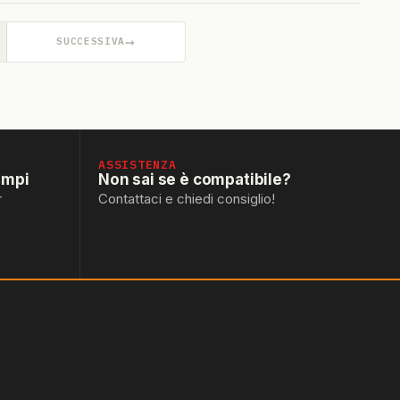
→
SUCCESSIVA
ASSISTENZA
empi
Non sai se è compatibile?
r
Contattaci e chiedi consiglio!