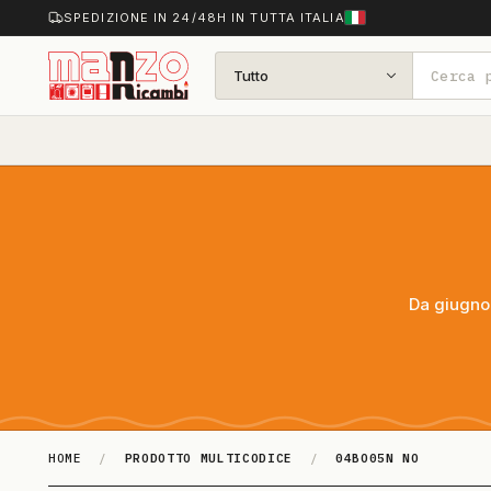
SPEDIZIONE IN 24/48H IN TUTTA ITALIA
Tutto
Da giugno 
HOME
/
PRODOTTO MULTICODICE
/
04BO05N NO
04BO05N NO