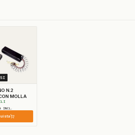
0SI
O N.2
 CON MOLLA
ILI
A INCL.
uista