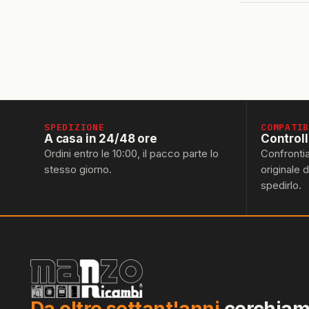
SPEDIZIONE
COMPATI
A casa in 24/48 ore
Control
Ordini entro le 10:00, il pacco parte lo
Confronti
stesso giorno.
originale 
spedirlo.
Da oltre settant'anni
cerchiamo