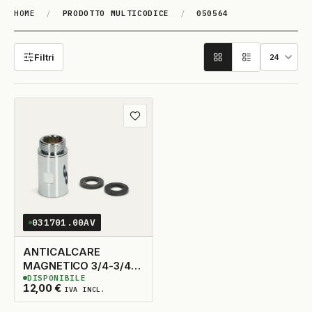
HOME
/
PRODOTTO MULTICODICE
/
050564
050564
Filtri
Aggiungi ai preferiti
031701.00AV
ANTICALCARE
MAGNETICO 3/4-3/4
DISPONIBILE
WPRO
6
DISPONIBILI
12,00
€
IVA INCL.