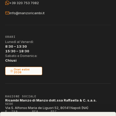
+39 320 753 7082
info@manzoricambi.it
ORARI
Lunedì al Venerdì:
8:30 – 13:30
15:30 – 18:30
Sabato e Domenica:
Chiusi
Orari estivi
2026
RAGIONE SOCIALE
Ricambi Manzo di Manzo dott.ssa Raffaella & C. s.a.s.
SEDE
Via S. Alfonso Maria de Liguori 52, 80141 Napoli (NA)
P. IVA
REA
PEC
IT04790290631
NA-395472
manzo@pec.manzoricambi.it