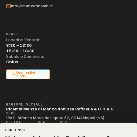
info@manzoricambi.it
ORARI
Lunedì al Venerdì:
8:30 – 13:30
15:30 – 18:30
Sabato e Domenica:
Chiusi
Orari estivi
2026
RAGIONE SOCIALE
Ricambi Manzo di Manzo dott.ssa Raffaella & C. s.a.s.
SEDE
Via S. Alfonso Maria de Liguori 52, 80141 Napoli (NA)
P. IVA
REA
PEC
IT04790290631
NA-395472
manzo@pec.manzoricambi.it
CONSENSO
CODICE SDI
T04ZHR3