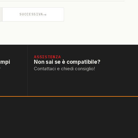
→
SUCCESSIVA
ASSISTENZA
empi
Non sai se è compatibile?
r
Contattaci e chiedi consiglio!