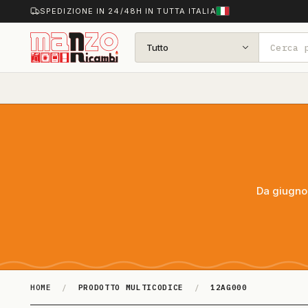
SPEDIZIONE IN 24/48H IN TUTTA ITALIA
Tutto
Da giugno 
HOME
/
PRODOTTO MULTICODICE
/
12AG000
12AG000