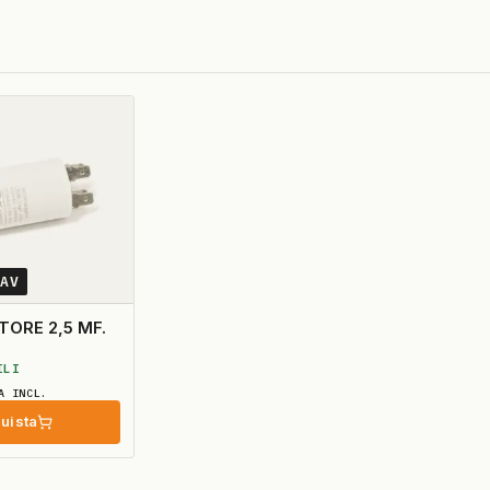
0AV
CONDENSATORE 2,5 MF.
ILI
A INCL.
uista