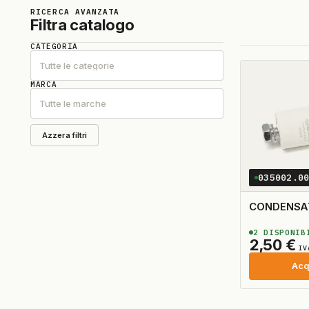
RICERCA AVANZATA
Filtra catalogo
CATEGORIA
Tutte le categorie
MARCA
Tutte le marche
Azzera filtri
035002.0
2
DISPONIB
2,50
€
IV
Acq