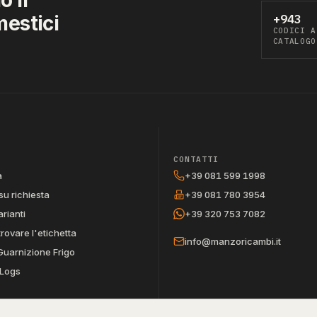
mestici
+943
CODICI A
CATALOGO
CONTATTI
a
+39 081 599 1998
su richiesta
+39 081 780 3954
arianti
+39 320 753 7082
trovare l'etichetta
info@manzoricambi.it
Guarnizione Frigo
Logs