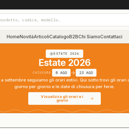
Home
Novità
Articoli
Catalogo
B2B
Chi Siamo
Contattaci
ESTATE 2026
Estate 2026
8 AGO
23 AGO
CHIUSURA
a settembre seguiamo gli orari estivi. Qui sotto trovi gli orari 
giorno per giorno e le date di chiusura per ferie.
Visualizza gli orari e i
giorni