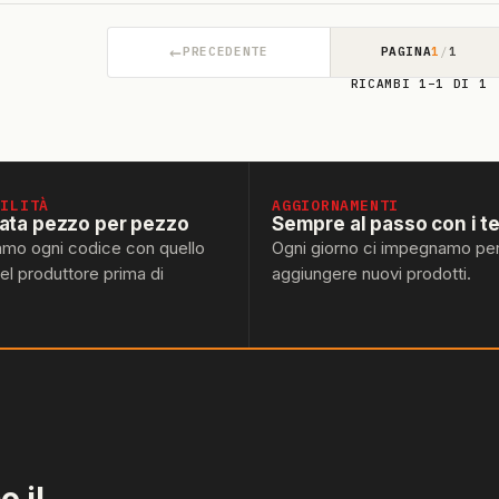
←
PRECEDENTE
PAGINA
1
/
1
RICAMBI 1–1 DI 1
BILITÀ
AGGIORNAMENTI
lata pezzo per pezzo
Sempre al passo con i t
amo ogni codice con quello
Ogni giorno ci impegnamo pe
del produttore prima di
aggiungere nuovi prodotti.
 il