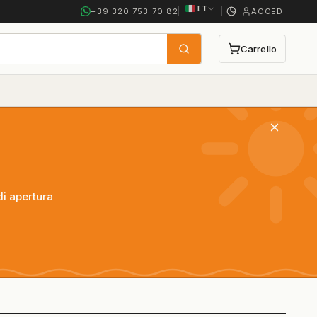
IT
+39 320 753 70 82
ACCEDI
Carrello
Cerca
0 articoli nel c
di apertura