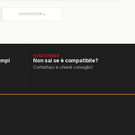
→
SUCCESSIVA
ASSISTENZA
empi
Non sai se è compatibile?
r
Contattaci e chiedi consiglio!