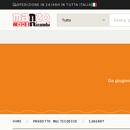
SPEDIZIONE IN 24/48H IN TUTTA ITALIA
Tutto
Da giugno 
HOME
/
PRODOTTO MULTICODICE
/
12AG007
12AG007