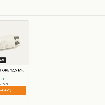
0AV
ORE 12,5 MF.
ILI
A INCL.
uista