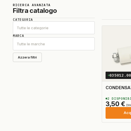
RICERCA AVANZATA
Filtra catalogo
CATEGORIA
Tutte le categorie
MARCA
Tutte le marche
Azzera filtri
035012.0
CONDENSAT
2
DISPONIB
3,50
€
IV
Acq