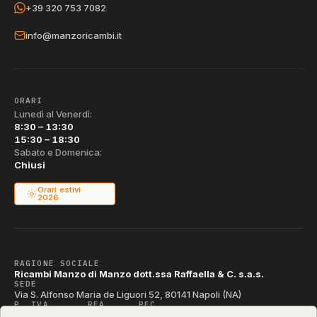
+39 320 753 7082
info@manzoricambi.it
ORARI
Lunedì al Venerdì:
8:30 – 13:30
15:30 – 18:30
Sabato e Domenica:
Chiusi
Orari estivi
2026
RAGIONE SOCIALE
Ricambi Manzo di Manzo dott.ssa Raffaella & C. s.a.s.
SEDE
Via S. Alfonso Maria de Liguori 52, 80141 Napoli (NA)
P. IVA
REA
PEC
IT04790290631
NA-395472
manzo@pec.manzoricambi.it