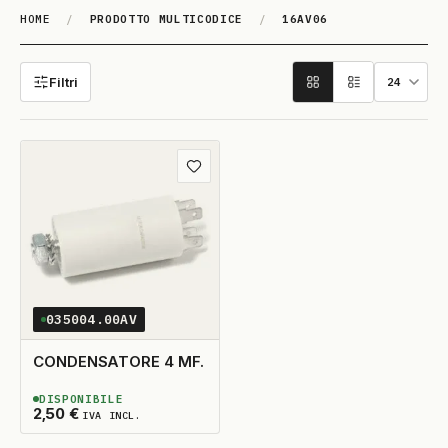
HOME
/
PRODOTTO MULTICODICE
/
16AV06
16AV06
Filtri
Aggiungi ai preferiti
035004.00AV
CONDENSATORE 4 MF.
DISPONIBILE
2
DISPONIBILI
2,50
€
IVA INCL.