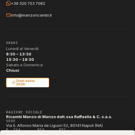
+39 320 753 7082
info@manzoricambi.it
ORARI
Lunedì al Venerdì:
8:30 – 13:30
15:30 – 18:30
Sabato e Domenica:
Chiusi
Orari estivi
2026
RAGIONE SOCIALE
Ricambi Manzo di Manzo dott.ssa Raffaella & C. s.a.s.
SEDE
Via S. Alfonso Maria de Liguori 52, 80141 Napoli (NA)
P. IVA
REA
PEC
IT04790290631
NA-395472
manzo@pec.manzoricambi.it