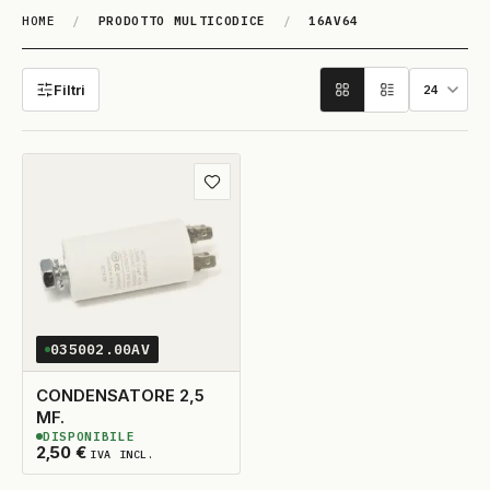
HOME
/
PRODOTTO MULTICODICE
/
16AV64
16AV64
Filtri
Aggiungi ai preferiti
035002.00AV
CONDENSATORE 2,5
MF.
DISPONIBILE
2
DISPONIBILI
2,50
€
IVA INCL.