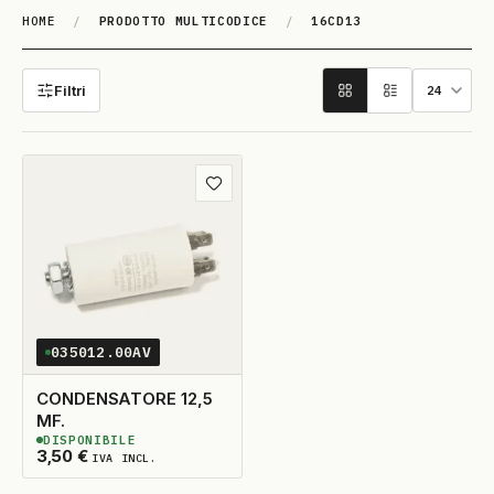
HOME
/
PRODOTTO MULTICODICE
/
16CD13
16CD13
Filtri
Aggiungi ai preferiti
035012.00AV
CONDENSATORE 12,5
MF.
DISPONIBILE
2
DISPONIBILI
3,50
€
IVA INCL.