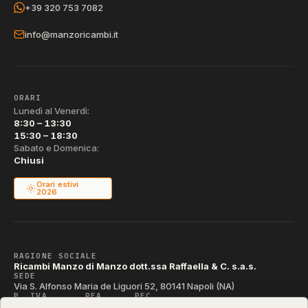
+39 320 753 7082
info@manzoricambi.it
ORARI
Lunedì al Venerdì:
8:30 – 13:30
15:30 – 18:30
Sabato e Domenica:
Chiusi
Orari estivi
2026
RAGIONE SOCIALE
Ricambi Manzo di Manzo dott.ssa Raffaella & C. s.a.s.
SEDE
Via S. Alfonso Maria de Liguori 52, 80141 Napoli (NA)
P. IVA
REA
PEC
IT04790290631
NA-395472
manzo@pec.manzoricambi.it