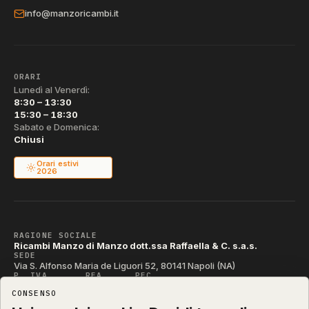
info@manzoricambi.it
ORARI
Lunedì al Venerdì:
8:30 – 13:30
15:30 – 18:30
Sabato e Domenica:
Chiusi
Orari estivi
2026
RAGIONE SOCIALE
Ricambi Manzo di Manzo dott.ssa Raffaella & C. s.a.s.
SEDE
Via S. Alfonso Maria de Liguori 52, 80141 Napoli (NA)
P. IVA
REA
PEC
IT04790290631
NA-395472
manzo@pec.manzoricambi.it
CONSENSO
CODICE SDI
T04ZHR3