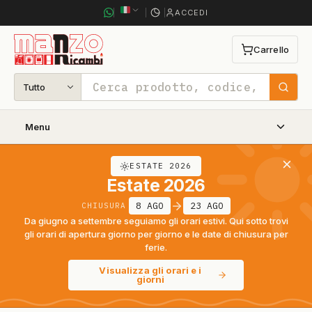
ACCEDI
Carrello
0 articoli n
Tutto
Cerca
Menu
ESTATE 2026
Estate 2026
8 AGO
23 AGO
CHIUSURA
Da giugno a settembre seguiamo gli orari estivi. Qui sotto trovi
gli orari di apertura giorno per giorno e le date di chiusura per
ferie.
Visualizza gli orari e i
giorni