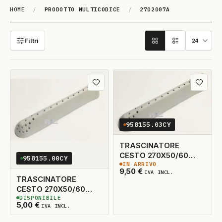
HOME
/
PRODOTTO MULTICODICE
/
2702007A
2702007A
Filtri
Aggiungi ai preferiti
Aggiungi
958155.03CY
TRASCINATORE
CESTO 270X50/60
958155.00CY
IN ARRIVO
KG13 ORIG.
9
DISPONIBILI
9,50
€
IVA INCL.
TRASCINATORE
CESTO 270X50/60
DISPONIBILE
KG13 ADATTABILE
3
DISPONIBILI
5,00
€
IVA INCL.