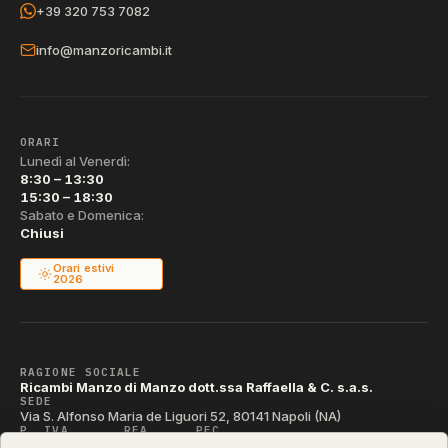
+39 320 753 7082
info@manzoricambi.it
ORARI
Lunedì al Venerdì:
8:30 – 13:30
15:30 – 18:30
Sabato e Domenica:
Chiusi
Orari estivi
2026
RAGIONE SOCIALE
Ricambi Manzo di Manzo dott.ssa Raffaella & C. s.a.s.
SEDE
Via S. Alfonso Maria de Liguori 52, 80141 Napoli (NA)
P. IVA
REA
PEC
IT04790290631
NA-395472
manzo@pec.manzoricambi.it