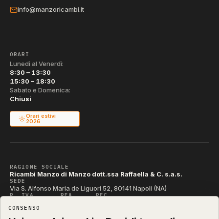
info@manzoricambi.it
ORARI
Lunedì al Venerdì:
8:30 – 13:30
15:30 – 18:30
Sabato e Domenica:
Chiusi
Orari estivi
2026
RAGIONE SOCIALE
Ricambi Manzo di Manzo dott.ssa Raffaella & C. s.a.s.
SEDE
Via S. Alfonso Maria de Liguori 52, 80141 Napoli (NA)
P. IVA
REA
PEC
IT04790290631
NA-395472
manzo@pec.manzoricambi.it
CONSENSO
CODICE SDI
T04ZHR3