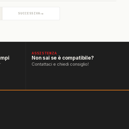
→
SUCCESSIVA
ASSISTENZA
empi
Non sai se è compatibile?
r
Contattaci e chiedi consiglio!