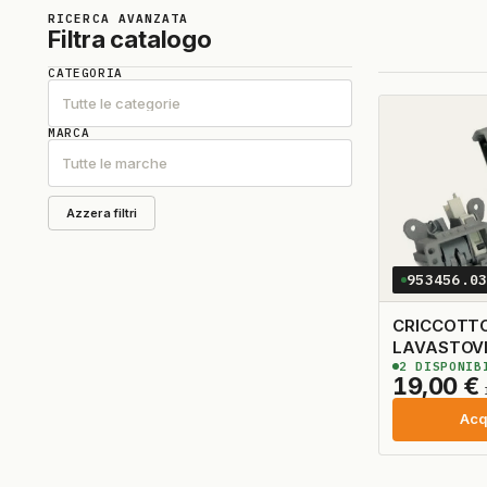
RICERCA AVANZATA
Filtra catalogo
CATEGORIA
Tutte le categorie
MARCA
Tutte le marche
Azzera filtri
953456.0
CRICCOTT
LAVASTOVI
2
DISPONIB
ORIGINALE
19,00
€
Acq