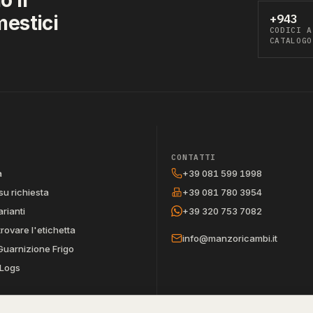
mestici
+943
CODICI A
CATALOGO
CONTATTI
a
+39 081 599 1998
su richiesta
+39 081 780 3954
arianti
+39 320 753 7082
trovare l'etichetta
info@manzoricambi.it
Guarnizione Frigo
Logs