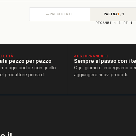
←
PRECEDENTE
PAGINA
1
/
1
RICAMBI 1–1 DI 1
BILITÀ
AGGIORNAMENTI
lata pezzo per pezzo
Sempre al passo con i t
amo ogni codice con quello
Ogni giorno ci impegnamo pe
del produttore prima di
aggiungere nuovi prodotti.
 il