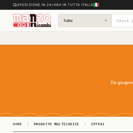
SPEDIZIONE IN 24/48H IN TUTTA ITALIA
Tutto
Da giugno 
HOME
/
PRODOTTO MULTICODICE
/
297943
297943