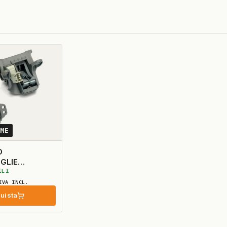
3ME
O
GLIE
ILI
IVA INCL.
uista