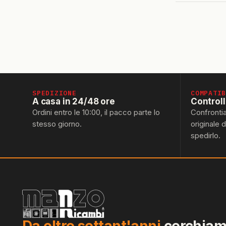
SPEDIZIONE
COMPATI
A casa in 24/48 ore
Control
Ordini entro le 10:00, il pacco parte lo
Confronti
stesso giorno.
originale 
spedirlo.
Da oltre settant'anni
cerchiamo