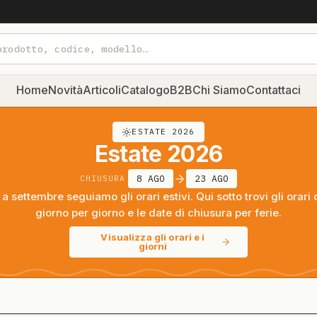
Home
Novità
Articoli
Catalogo
B2B
Chi Siamo
Contattaci
ESTATE 2026
Estate 2026
8 AGO
23 AGO
CHIUSURA
a settembre seguiamo gli orari estivi. Qui sotto trovi gli orari 
giorno per giorno e le date di chiusura per ferie.
Visualizza gli orari e i
giorni