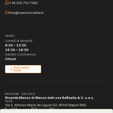
+39 320 753 7082
info@manzoricambi.it
ORARI
Lunedì al Venerdì:
8:30 – 13:30
15:30 – 18:30
Sabato e Domenica:
Chiusi
Orari estivi
2026
RAGIONE SOCIALE
Ricambi Manzo di Manzo dott.ssa Raffaella & C. s.a.s.
SEDE
Via S. Alfonso Maria de Liguori 52, 80141 Napoli (NA)
P. IVA
REA
PEC
IT04790290631
NA-395472
manzo@pec.manzoricambi.it