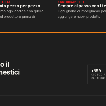
BILITÀ
AGGIORNAMENTI
lata pezzo per pezzo
Sempre al passo con i t
amo ogni codice con quello
Ogni giorno ci impegnamo pe
del produttore prima di
aggiungere nuovi prodotti.
 il
mestici
+950
CODICI A
CATALOGO