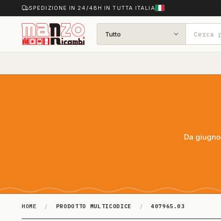
SPEDIZIONE IN 24/48H IN TUTTA ITALIA
Tutto
Da giugno 
HOME
/
PRODOTTO MULTICODICE
/
407965.03
407965.03