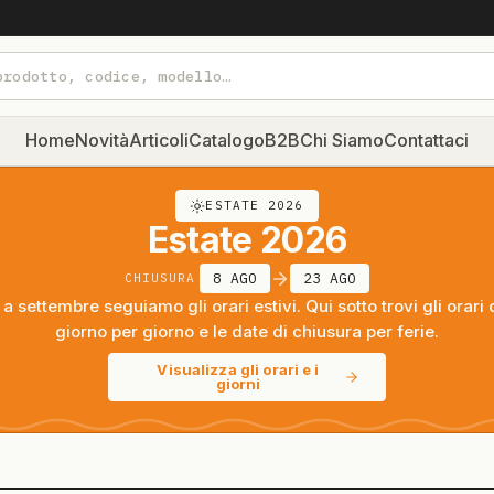
Home
Novità
Articoli
Catalogo
B2B
Chi Siamo
Contattaci
ESTATE 2026
Estate 2026
8 AGO
23 AGO
CHIUSURA
a settembre seguiamo gli orari estivi. Qui sotto trovi gli orari 
giorno per giorno e le date di chiusura per ferie.
Visualizza gli orari e i
giorni