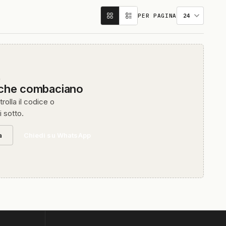
PER PAGINA
O
 che combaciano
rolla il codice o
i sotto.
a
Chiedi su WhatsApp