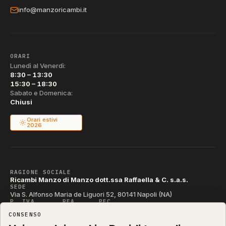
info@manzoricambi.it
ORARI
Lunedì al Venerdì:
8:30 – 13:30
15:30 – 18:30
Sabato e Domenica:
Chiusi
Orari estivi
2026
RAGIONE SOCIALE
Ricambi Manzo di Manzo dott.ssa Raffaella & C. s.a.s.
SEDE
Via S. Alfonso Maria de Liguori 52, 80141 Napoli (NA)
P. IVA
REA
PEC
IT04790290631
NA-395472
manzo@pec.manzoricambi.it
CONSENSO
CODICE SDI
T04ZHR3