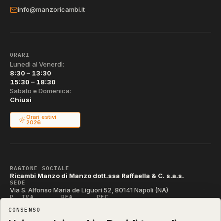
info@manzoricambi.it
ORARI
Lunedì al Venerdì:
8:30 – 13:30
15:30 – 18:30
Sabato e Domenica:
Chiusi
Orari estivi
2026
RAGIONE SOCIALE
Ricambi Manzo di Manzo dott.ssa Raffaella & C. s.a.s.
SEDE
Via S. Alfonso Maria de Liguori 52, 80141 Napoli (NA)
P. IVA
REA
PEC
IT04790290631
NA-395472
manzo@pec.manzoricambi.it
CONSENSO
CODICE SDI
T04ZHR3