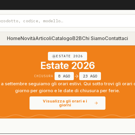
Home
Novità
Articoli
Catalogo
B2B
Chi Siamo
Contattaci
ESTATE 2026
Estate 2026
8 AGO
23 AGO
CHIUSURA
a settembre seguiamo gli orari estivi. Qui sotto trovi gli orari 
giorno per giorno e le date di chiusura per ferie.
Visualizza gli orari e i
giorni