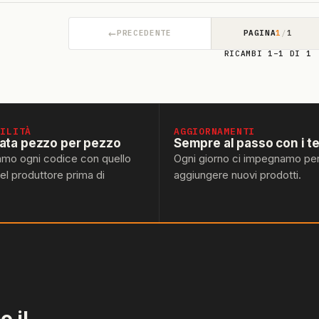
←
PRECEDENTE
PAGINA
1
/
1
RICAMBI 1–1 DI 1
BILITÀ
AGGIORNAMENTI
lata pezzo per pezzo
Sempre al passo con i t
amo ogni codice con quello
Ogni giorno ci impegnamo pe
del produttore prima di
aggiungere nuovi prodotti.
 il