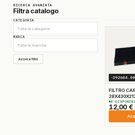
RICERCA AVANZATA
Filtra catalogo
CATEGORIA
Tutte le categorie
MARCA
Tutte le marche
Azzera filtri
392604.0
FILTRO CA
28X430X21
4
DISPONIB
12,00
€
Acq