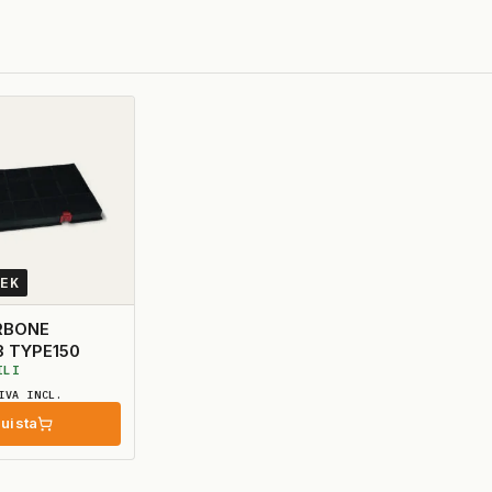
0EK
RBONE
3 TYPE150
ILI
IVA INCL.
uista