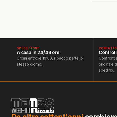
SPEDIZIONE
COMPATI
A casa in 24/48 ore
Control
Ordini entro le 10:00, il pacco parte lo
Confronti
stesso giorno.
originale 
spedirlo.
Da oltre settant'anni
cerchiamo