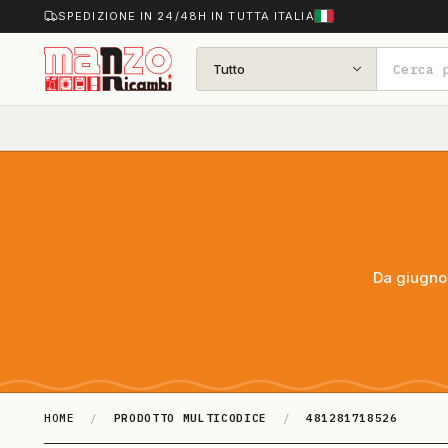
SPEDIZIONE IN 24/48H IN TUTTA ITALIA
Tutto
Da giugno 
HOME
/
PRODOTTO MULTICODICE
/
481281718526
481281718526