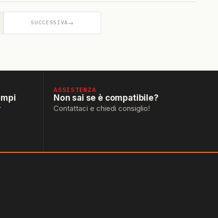
→
SUCCESSIVA
ASSISTENZA
empi
Non sai se è compatibile?
r
Contattaci e chiedi consiglio!