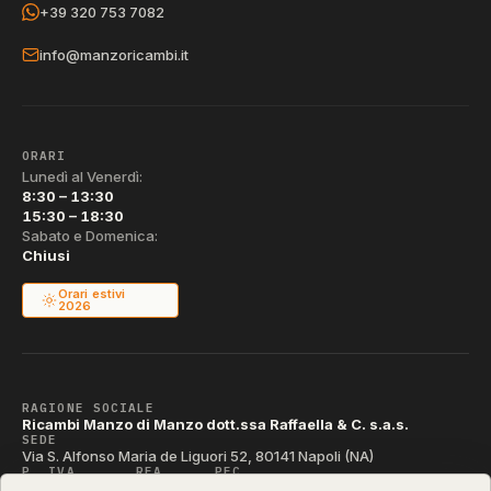
+39 320 753 7082
info@manzoricambi.it
ORARI
Lunedì al Venerdì:
8:30 – 13:30
15:30 – 18:30
Sabato e Domenica:
Chiusi
Orari estivi
2026
RAGIONE SOCIALE
Ricambi Manzo di Manzo dott.ssa Raffaella & C. s.a.s.
SEDE
Via S. Alfonso Maria de Liguori 52, 80141 Napoli (NA)
P. IVA
REA
PEC
IT04790290631
NA-395472
manzo@pec.manzoricambi.it