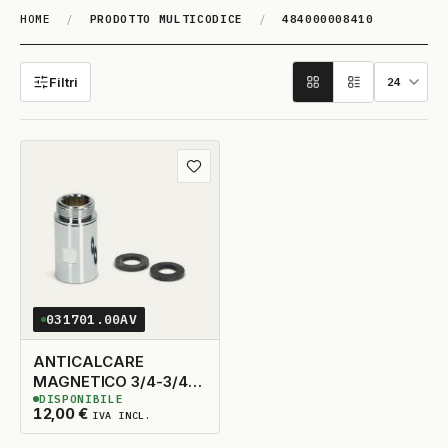
HOME
/
PRODOTTO MULTICODICE
/
484000008410
484000008410
Filtri
Aggiungi ai preferiti
031701.00AV
ANTICALCARE
MAGNETICO 3/4-3/4
DISPONIBILE
WPRO
2
DISPONIBILI
12,00
€
IVA INCL.