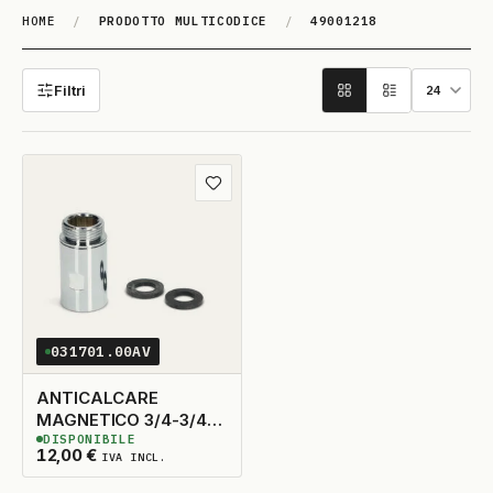
HOME
/
PRODOTTO MULTICODICE
/
49001218
49001218
Filtri
Aggiungi ai preferiti
031701.00AV
ANTICALCARE
MAGNETICO 3/4-3/4
DISPONIBILE
WPRO
6
DISPONIBILI
12,00
€
IVA INCL.