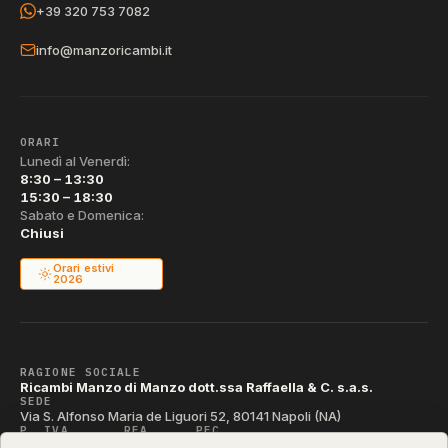
+39 320 753 7082
info@manzoricambi.it
ORARI
Lunedì al Venerdì:
8:30 – 13:30
15:30 – 18:30
Sabato e Domenica:
Chiusi
Orari estivi
2026
RAGIONE SOCIALE
Ricambi Manzo di Manzo dott.ssa Raffaella & C. s.a.s.
SEDE
Via S. Alfonso Maria de Liguori 52, 80141 Napoli (NA)
P. IVA
REA
PEC
IT04790290631
NA-395472
manzo@pec.manzoricambi.it