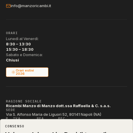
info@manzoricambi.it
ORARI
Lunedì al Venerdì:
8:30 – 13:30
15:30 – 18:30
Sabato e Domenica:
Chiusi
Orari estivi
2026
RAGIONE SOCIALE
Ricambi Manzo di Manzo dott.ssa Raffaella & C. s.a.s.
SEDE
Via S. Alfonso Maria de Liguori 52, 80141 Napoli (NA)
P. IVA
REA
PEC
IT04790290631
NA-395472
manzo@pec.manzoricambi.it
CONSENSO
CODICE SDI
T04ZHR3