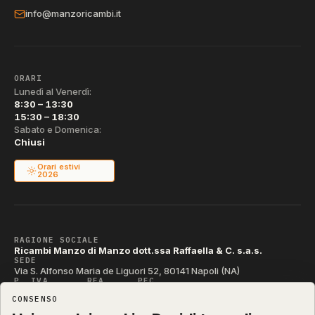
info@manzoricambi.it
ORARI
Lunedì al Venerdì:
8:30 – 13:30
15:30 – 18:30
Sabato e Domenica:
Chiusi
Orari estivi
2026
RAGIONE SOCIALE
Ricambi Manzo di Manzo dott.ssa Raffaella & C. s.a.s.
SEDE
Via S. Alfonso Maria de Liguori 52, 80141 Napoli (NA)
P. IVA
REA
PEC
IT04790290631
NA-395472
manzo@pec.manzoricambi.it
CONSENSO
CODICE SDI
T04ZHR3