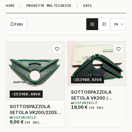
HOME
/
PRODOTTO MULTICODICE
/
5871
5871
Filtri
Aggiungi ai preferiti
Aggiungi
253908.03VK
SOTTOSPAZZOLA
253908.00VK
SETOLA VK200 /
DISPONIBILE
VK220S ORIGINALE
3
DISPONIBILI
SOTTOSPAZZOLA
19,00
€
IVA INCL.
SETOLA VK200/220S
DISPONIBILE
ADATTABILE
3
DISPONIBILI
9,00
€
IVA INCL.