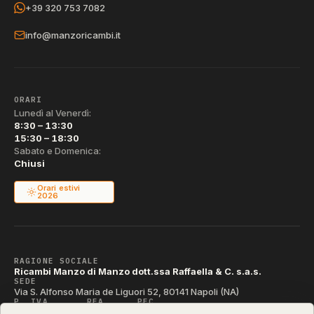
+39 320 753 7082
info@manzoricambi.it
ORARI
Lunedì al Venerdì:
8:30 – 13:30
15:30 – 18:30
Sabato e Domenica:
Chiusi
Orari estivi
2026
RAGIONE SOCIALE
Ricambi Manzo di Manzo dott.ssa Raffaella & C. s.a.s.
SEDE
Via S. Alfonso Maria de Liguori 52, 80141 Napoli (NA)
P. IVA
REA
PEC
IT04790290631
NA-395472
manzo@pec.manzoricambi.it