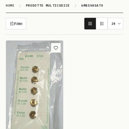
HOME
/
PRODOTTO MULTICODICE
/
6MBSVASATO
6MBSVASATO
Filtri
Aggiungi ai preferiti