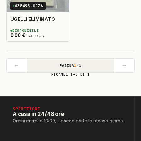
438493.00ZA
UGELLI ELIMINATO
DISPONIBILE
5
DISPONIBILI
0,00
€
IVA INCL.
←
→
PAGINA
1
/
1
RICAMBI 1–1 DI 1
SPEDIZIONE
A casa in 24/48 ore
Ordini entro le 10:00, il pacco parte lo stesso giorno.