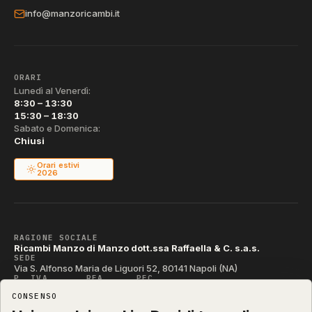
info@manzoricambi.it
ORARI
Lunedì al Venerdì:
8:30 – 13:30
15:30 – 18:30
Sabato e Domenica:
Chiusi
Orari estivi
2026
RAGIONE SOCIALE
Ricambi Manzo di Manzo dott.ssa Raffaella & C. s.a.s.
SEDE
Via S. Alfonso Maria de Liguori 52, 80141 Napoli (NA)
P. IVA
REA
PEC
IT04790290631
NA-395472
manzo@pec.manzoricambi.it
CONSENSO
CODICE SDI
T04ZHR3