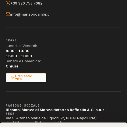
+39 320 753 7082
info@manzoricambi.it
ORARI
Lunedì al Venerdì:
8:30 – 13:30
15:30 – 18:30
Sabato e Domenica:
Chiusi
Orari estivi
2026
RAGIONE SOCIALE
Ricambi Manzo di Manzo dott.ssa Raffaella & C. s.a.s.
SEDE
Via S. Alfonso Maria de Liguori 52, 80141 Napoli (NA)
P. IVA
REA
PEC
IT04790290631
NA-395472
manzo@pec.manzoricambi.it