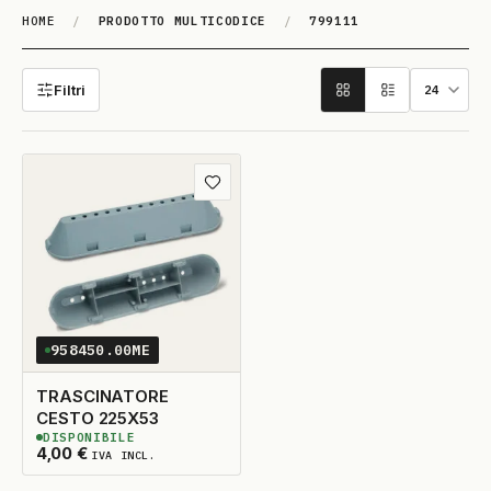
HOME
/
PRODOTTO MULTICODICE
/
799111
799111
Filtri
Aggiungi ai preferiti
958450.00ME
TRASCINATORE
CESTO 225X53
DISPONIBILE
9
DISPONIBILI
4,00
€
IVA INCL.