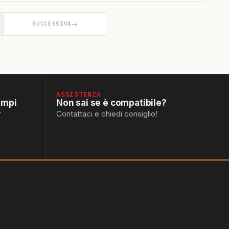
→
SUCCESSIVA
ASSISTENZA
empi
Non sai se è compatibile?
r
Contattaci e chiedi consiglio!