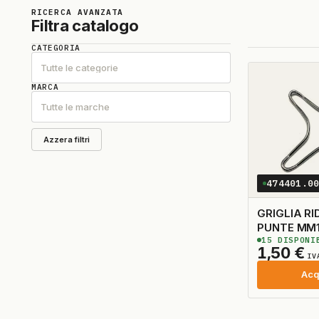
RICERCA AVANZATA
Filtra catalogo
CATEGORIA
Tutte le categorie
MARCA
Tutte le marche
Azzera filtri
474401.0
GRIGLIA RI
PUNTE MM
15
DISPONI
1,50
€
IV
Acq