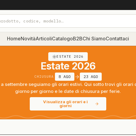
Home
Novità
Articoli
Catalogo
B2B
Chi Siamo
Contattaci
ESTATE 2026
Estate 2026
8 AGO
23 AGO
CHIUSURA
a settembre seguiamo gli orari estivi. Qui sotto trovi gli orari 
giorno per giorno e le date di chiusura per ferie.
Visualizza gli orari e i
giorni