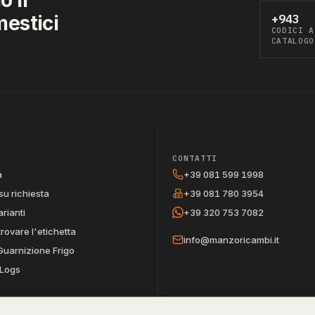
mestici
+943
CODICI A
CATALOGO
CONTATTI
a
+39 081 599 1998
su richiesta
+39 081 780 3954
arianti
+39 320 753 7082
trovare l'etichetta
info@manzoricambi.it
Guarnizione Frigo
Logs