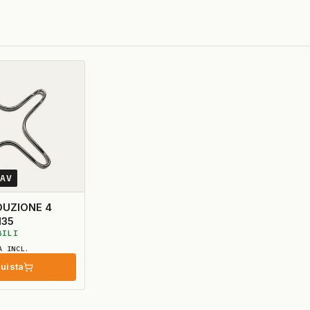
0AV
DUZIONE 4
135
BILI
A INCL.
uista