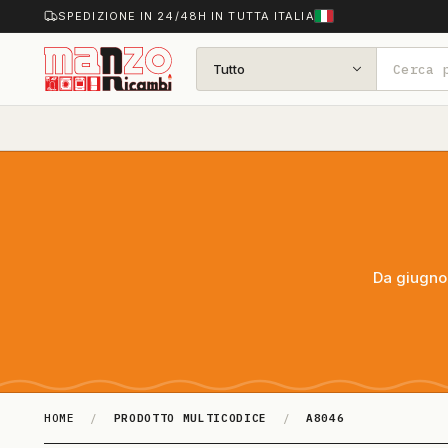
SPEDIZIONE IN 24/48H IN TUTTA ITALIA
Tutto
Da giugno 
HOME
/
PRODOTTO MULTICODICE
/
A8046
A8046