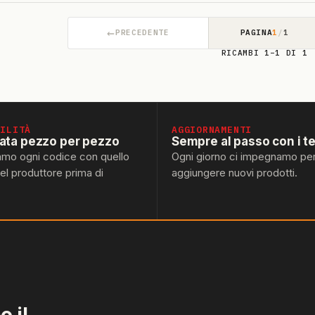
←
PRECEDENTE
PAGINA
1
/
1
RICAMBI 1–1 DI 1
BILITÀ
AGGIORNAMENTI
lata pezzo per pezzo
Sempre al passo con i t
amo ogni codice con quello
Ogni giorno ci impegnamo pe
del produttore prima di
aggiungere nuovi prodotti.
 il