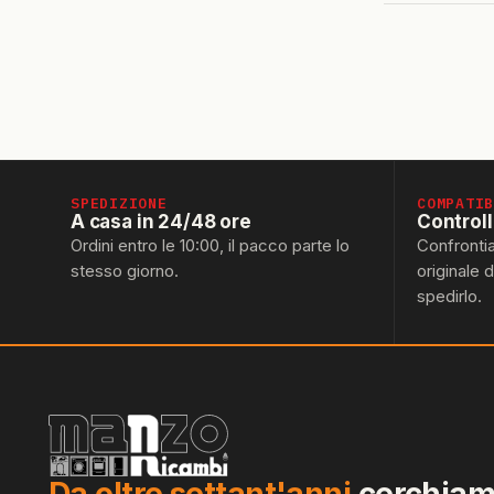
SPEDIZIONE
COMPATI
A casa in 24/48 ore
Control
Ordini entro le 10:00, il pacco parte lo
Confronti
stesso giorno.
originale 
spedirlo.
Da oltre settant'anni
cerchiamo