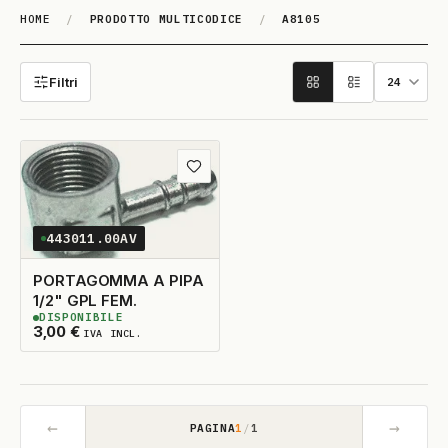
HOME
/
PRODOTTO MULTICODICE
/
A8105
A8105
Filtri
Aggiungi ai preferiti
443011.00AV
PORTAGOMMA A PIPA
1/2" GPL FEM.
DISPONIBILE
5
DISPONIBILI
3,00
€
IVA INCL.
←
→
PAGINA
1
/
1