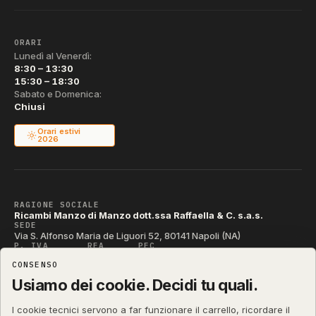
ORARI
Lunedì al Venerdì:
8:30 – 13:30
15:30 – 18:30
Sabato e Domenica:
Chiusi
Orari estivi
2026
RAGIONE SOCIALE
Ricambi Manzo di Manzo dott.ssa Raffaella & C. s.a.s.
SEDE
Via S. Alfonso Maria de Liguori 52, 80141 Napoli (NA)
P. IVA
REA
PEC
IT04790290631
NA-395472
manzo@pec.manzoricambi.it
CONSENSO
CODICE SDI
T04ZHR3
Usiamo dei cookie. Decidi tu quali.
I cookie tecnici servono a far funzionare il carrello, ricordare il