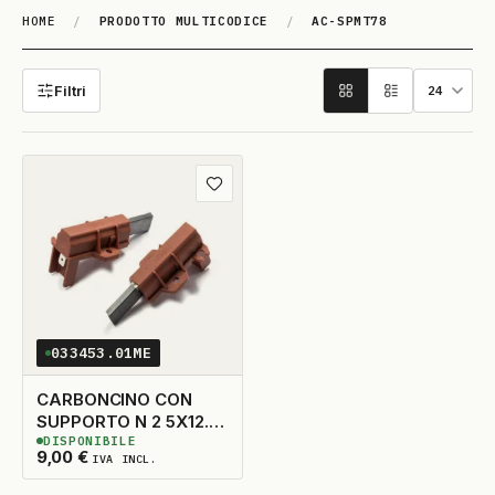
HOME
/
PRODOTTO MULTICODICE
/
AC-SPMT78
AC-SPMT78
Filtri
Aggiungi ai preferiti
033453.01ME
CARBONCINO CON
SUPPORTO N 2 5X12.5
DISPONIBILE
TAGLIO A DX
10
DISPONIBILI
9,00
€
IVA INCL.