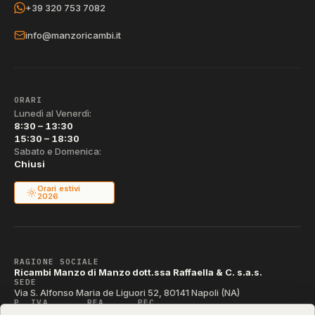
+39 320 753 7082
info@manzoricambi.it
ORARI
Lunedì al Venerdì:
8:30 – 13:30
15:30 – 18:30
Sabato e Domenica:
Chiusi
Orari estivi
2026
RAGIONE SOCIALE
Ricambi Manzo di Manzo dott.ssa Raffaella & C. s.a.s.
SEDE
Via S. Alfonso Maria de Liguori 52, 80141 Napoli (NA)
P. IVA
REA
PEC
IT04790290631
NA-395472
manzo@pec.manzoricambi.it