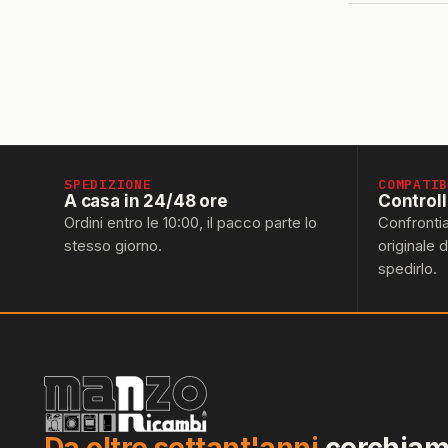
SPEDIZIONE
COMPATI
A casa in 24/48 ore
Control
Ordini entro le 10:00, il pacco parte lo
Confronti
stesso giorno.
originale 
spedirlo.
Da oltre settant'anni
cerchiamo