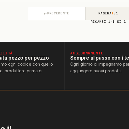
←
PRECEDENTE
PAGINA
1
/
1
RICAMBI 1–1 DI 1
BILITÀ
AGGIORNAMENTI
lata pezzo per pezzo
Sempre al passo con i t
amo ogni codice con quello
Ogni giorno ci impegnamo pe
del produttore prima di
aggiungere nuovi prodotti.
 il