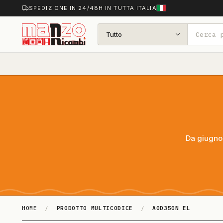
SPEDIZIONE IN 24/48H IN TUTTA ITALIA
Tutto
Da giugno 
HOME
/
PRODOTTO MULTICODICE
/
AOD350N EL
AOD350N EL