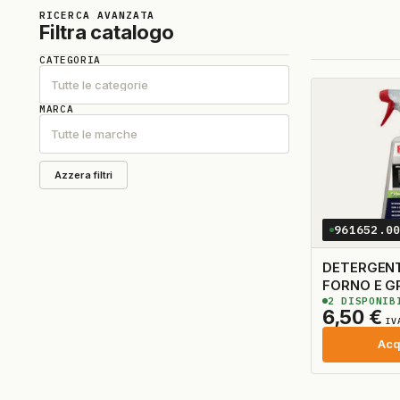
RICERCA AVANZATA
Filtra catalogo
CATEGORIA
Tutte le categorie
MARCA
Tutte le marche
Azzera filtri
961652.0
DETERGENT
FORNO E G
2
DISPONIB
6,50
€
IV
Acq