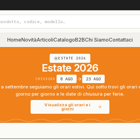
Home
Novità
Articoli
Catalogo
B2B
Chi Siamo
Contattaci
ESTATE 2026
Estate 2026
8 AGO
23 AGO
CHIUSURA
a settembre seguiamo gli orari estivi. Qui sotto trovi gli orari 
giorno per giorno e le date di chiusura per ferie.
Visualizza gli orari e i
giorni