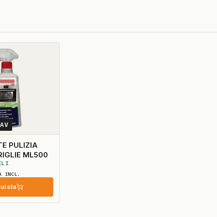
0AV
E PULIZIA
RIGLIE ML500
ILI
A INCL.
uista