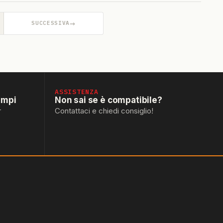
→
SUCCESSIVA
ASSISTENZA
empi
Non sai se è compatibile?
r
Contattaci e chiedi consiglio!