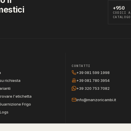
mestici
+950
CODICI A
CATALOGO
CONTATTI
a
+39 081 599 1998
su richiesta
+39 081 780 3954
arianti
+39 320 753 7082
trovare l'etichetta
info@manzoricambi.it
Guarnizione Frigo
Logs