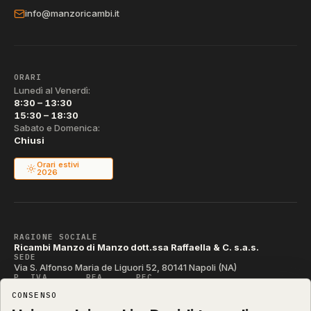
info@manzoricambi.it
ORARI
Lunedì al Venerdì:
8:30 – 13:30
15:30 – 18:30
Sabato e Domenica:
Chiusi
Orari estivi
2026
RAGIONE SOCIALE
Ricambi Manzo di Manzo dott.ssa Raffaella & C. s.a.s.
SEDE
Via S. Alfonso Maria de Liguori 52, 80141 Napoli (NA)
P. IVA
REA
PEC
IT04790290631
NA-395472
manzo@pec.manzoricambi.it
CONSENSO
CODICE SDI
T04ZHR3