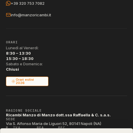
+39 320 753 7082
info@manzoricambi.it
ORARI
Lunedì al Venerdì:
8:30 – 13:30
15:30 – 18:30
Sabato e Domenica:
Chiusi
Orari estivi
2026
RAGIONE SOCIALE
Ricambi Manzo di Manzo dott.ssa Raffaella & C. s.a.s.
SEDE
Via S. Alfonso Maria de Liguori 52, 80141 Napoli (NA)
P. IVA
REA
PEC
IT04790290631
NA-395472
manzo@pec.manzoricambi.it