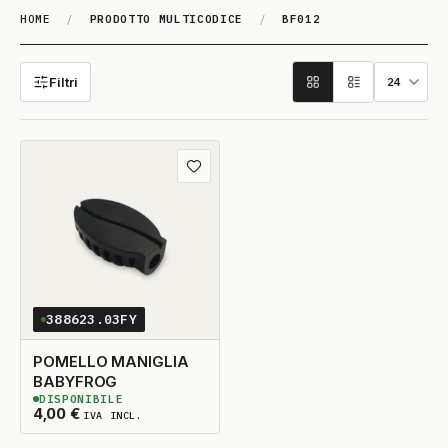
HOME
/
PRODOTTO MULTICODICE
/
BF012
BF012
Filtri
Aggiungi ai preferiti
388623.03FY
POMELLO MANIGLIA
BABYFROG
DISPONIBILE
2
DISPONIBILI
4,00
€
IVA INCL.