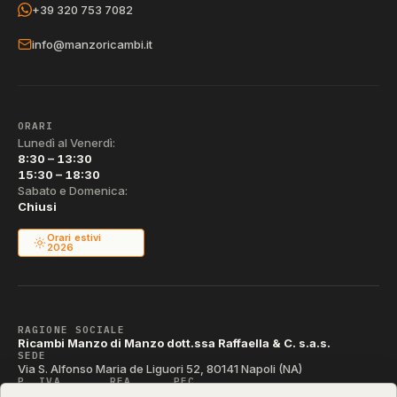
+39 320 753 7082
info@manzoricambi.it
ORARI
Lunedì al Venerdì:
8:30 – 13:30
15:30 – 18:30
Sabato e Domenica:
Chiusi
Orari estivi
2026
RAGIONE SOCIALE
Ricambi Manzo di Manzo dott.ssa Raffaella & C. s.a.s.
SEDE
Via S. Alfonso Maria de Liguori 52, 80141 Napoli (NA)
P. IVA
REA
PEC
IT04790290631
NA-395472
manzo@pec.manzoricambi.it