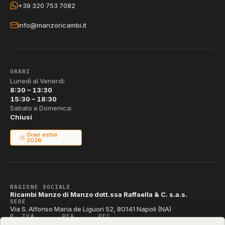
+39 320 753 7082
info@manzoricambi.it
ORARI
Lunedì al Venerdì:
8:30 – 13:30
15:30 – 18:30
Sabato e Domenica:
Chiusi
Orari estivi
2026
RAGIONE SOCIALE
Ricambi Manzo di Manzo dott.ssa Raffaella & C. s.a.s.
SEDE
Via S. Alfonso Maria de Liguori 52, 80141 Napoli (NA)
P. IVA
REA
PEC
IT04790290631
NA-395472
manzo@pec.manzoricambi.it