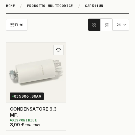
HOME
/
PRODOTTO MULTICODICE
/
CAP511UN
CAP511UN
Filtri
Aggiungi ai preferiti
035006.00AV
CONDENSATORE 6,3
MF.
DISPONIBILE
2
DISPONIBILI
3,00
€
IVA INCL.