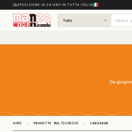
SPEDIZIONE IN 24/48H IN TUTTA ITALIA
Tutto
Da giugno 
HOME
/
PRODOTTO MULTICODICE
/
CAR048UN
CAR048UN