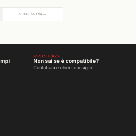
→
SUCCESSIVA
ASSISTENZA
empi
Non sai se è compatibile?
r
Contattaci e chiedi consiglio!