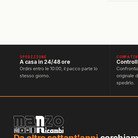
SPEDIZIONE
COMPATI
A casa in 24/48 ore
Control
Ordini entro le 10:00, il pacco parte lo
Confronti
stesso giorno.
originale 
spedirlo.
Da oltre settant'anni
cerchiamo