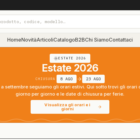
Home
Novità
Articoli
Catalogo
B2B
Chi Siamo
Contattaci
ESTATE 2026
Estate 2026
8 AGO
23 AGO
CHIUSURA
a settembre seguiamo gli orari estivi. Qui sotto trovi gli orari 
giorno per giorno e le date di chiusura per ferie.
Visualizza gli orari e i
giorni