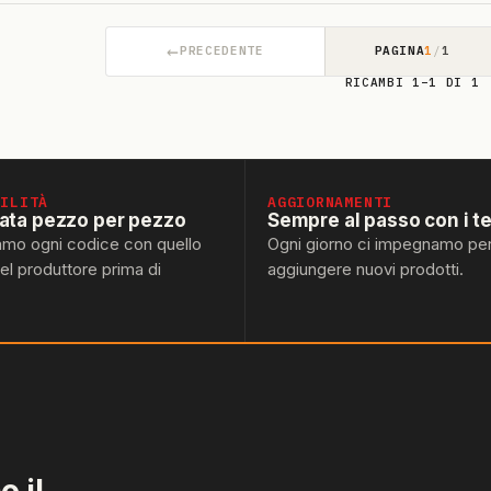
←
PRECEDENTE
PAGINA
1
/
1
RICAMBI 1–1 DI 1
BILITÀ
AGGIORNAMENTI
lata pezzo per pezzo
Sempre al passo con i t
amo ogni codice con quello
Ogni giorno ci impegnamo pe
del produttore prima di
aggiungere nuovi prodotti.
 il