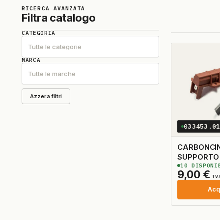
RICERCA AVANZATA
Filtra catalogo
CATEGORIA
Tutte le categorie
MARCA
Tutte le marche
Azzera filtri
033453.0
CARBONCI
SUPPORTO N 2 5
10
DISPONI
TAGLIO A 
9,00
€
IV
Acq