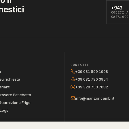
mestici
+943
CODICI A
CATALOGO
CONTATTI
a
+39 081 599 1998
su richiesta
+39 081 780 3954
arianti
+39 320 753 7082
trovare l'etichetta
info@manzoricambi.it
Guarnizione Frigo
Logs