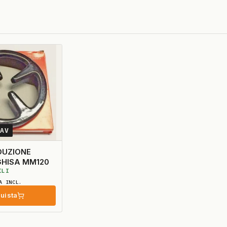
9AV
DUZIONE
GHISA MM120
ILI
A INCL.
uista