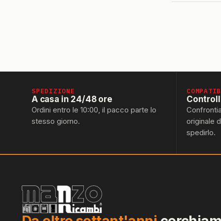
SPEDIZIONE
COMPATI
A casa in 24/48 ore
Control
Ordini entro le 10:00, il pacco parte lo
Confronti
stesso giorno.
originale 
spedirlo.
Da oltre settant'anni
cerchiamo