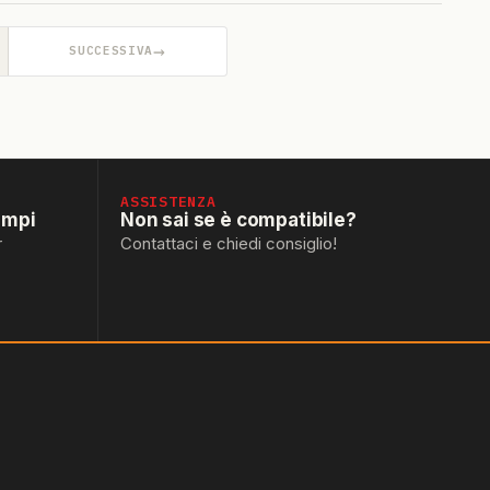
→
SUCCESSIVA
ASSISTENZA
empi
Non sai se è compatibile?
r
Contattaci e chiedi consiglio!