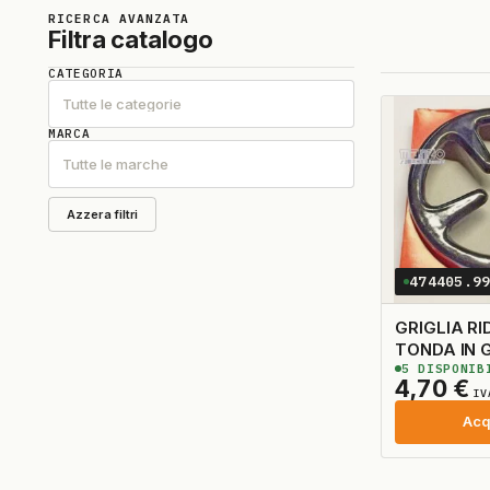
RICERCA AVANZATA
Filtra catalogo
CATEGORIA
Tutte le categorie
MARCA
Tutte le marche
Azzera filtri
474405.9
GRIGLIA RI
TONDA IN 
5
DISPONIB
4,70
€
IV
Acq