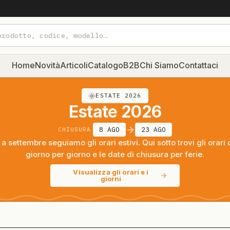
Home
Novità
Articoli
Catalogo
B2B
Chi Siamo
Contattaci
ESTATE 2026
Estate 2026
8 AGO
23 AGO
CHIUSURA
a settembre seguiamo gli orari estivi. Qui sotto trovi gli orari 
giorno per giorno e le date di chiusura per ferie.
Visualizza gli orari e i
giorni