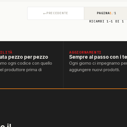
←
PRECEDENTE
PAGINA
1
/
1
RICAMBI 1–1 DI 1
BILITÀ
AGGIORNAMENTI
lata pezzo per pezzo
Sempre al passo con i t
amo ogni codice con quello
Ogni giorno ci impegnamo pe
del produttore prima di
aggiungere nuovi prodotti.
 il