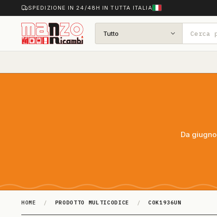
SPEDIZIONE IN 24/48H IN TUTTA ITALIA
Tutto
Da giugno 
HOME
/
PRODOTTO MULTICODICE
/
COK1936UN
COK1936UN