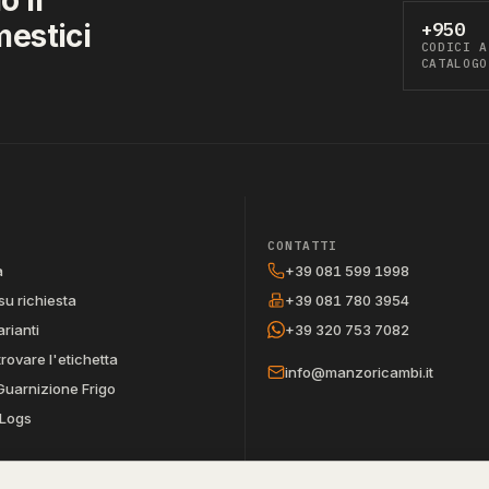
mestici
+950
CODICI A
CATALOGO
CONTATTI
a
+39 081 599 1998
su richiesta
+39 081 780 3954
arianti
+39 320 753 7082
trovare l'etichetta
info@manzoricambi.it
Guarnizione Frigo
Logs