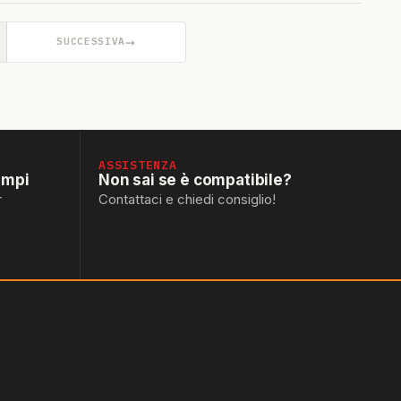
→
SUCCESSIVA
ASSISTENZA
empi
Non sai se è compatibile?
r
Contattaci e chiedi consiglio!