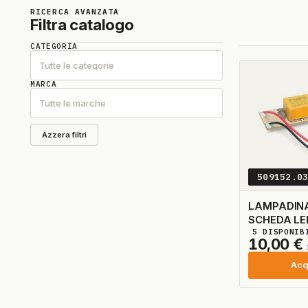
RICERCA AVANZATA
Filtra catalogo
CATEGORIA
Tutte le categorie
MARCA
Tutte le marche
Azzera filtri
509152.0
LAMPADINA
SCHEDA LE
5
DISPONIB
10,00
€
Acq