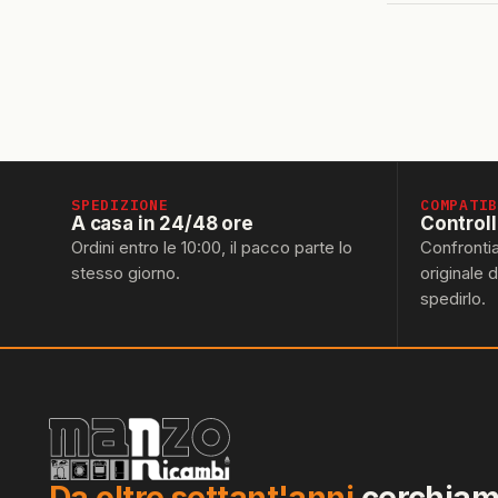
SPEDIZIONE
COMPATI
A casa in 24/48 ore
Control
Ordini entro le 10:00, il pacco parte lo
Confronti
stesso giorno.
originale 
spedirlo.
Da oltre settant'anni
cerchiamo