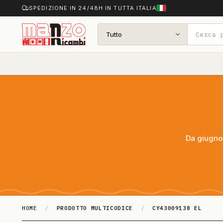
SPEDIZIONE IN 24/48H IN TUTTA ITALIA
Tutto
Da giugno 
HOME
/
PRODOTTO MULTICODICE
/
CY43009138 EL
CY43009138 EL