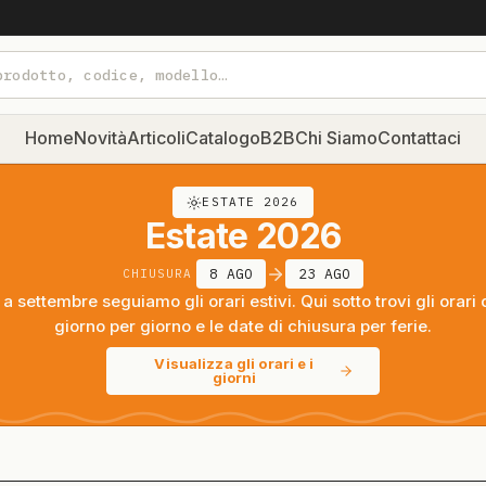
Home
Novità
Articoli
Catalogo
B2B
Chi Siamo
Contattaci
ESTATE 2026
Estate 2026
8 AGO
23 AGO
CHIUSURA
a settembre seguiamo gli orari estivi. Qui sotto trovi gli orari 
giorno per giorno e le date di chiusura per ferie.
Visualizza gli orari e i
giorni