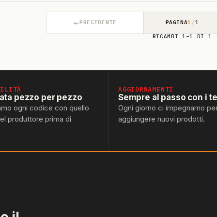
←
PRECEDENTE
PAGINA
1
/
1
RICAMBI 1–1 DI 1
BILITÀ
AGGIORNAMENTI
lata pezzo per pezzo
Sempre al passo con i t
amo ogni codice con quello
Ogni giorno ci impegnamo pe
del produttore prima di
aggiungere nuovi prodotti.
 il