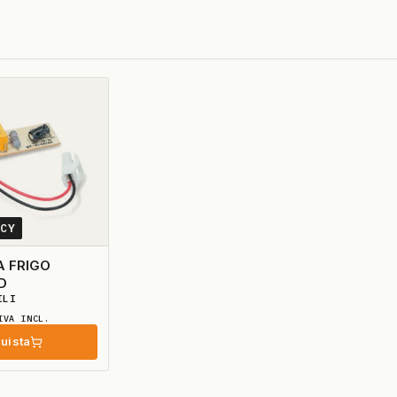
3CY
 FRIGO
D
ILI
IVA INCL.
uista