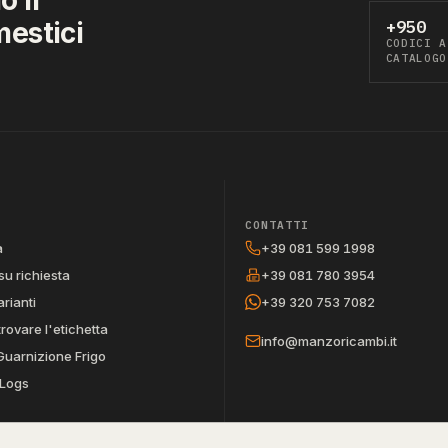
mestici
+950
CODICI A
CATALOGO
CONTATTI
a
+39 081 599 1998
su richiesta
+39 081 780 3954
arianti
+39 320 753 7082
trovare l'etichetta
info@manzoricambi.it
Guarnizione Frigo
Logs