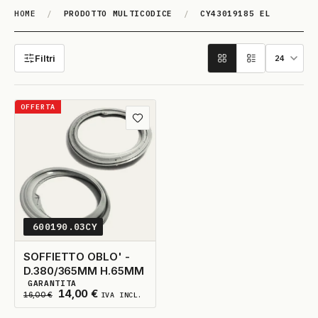
HOME
/
PRODOTTO MULTICODICE
/
CY43019185 EL
CY43019185 EL
Filtri
OFFERTA
Aggiungi ai preferiti
600190.03CY
SOFFIETTO OBLO' -
D.380/365MM H.65MM
GARANTITA
3
DISPONIBILI
Il prezzo originale era: 16,00 €.
Il prezzo attuale è: 14,00 €.
14,00
€
16,00
€
IVA INCL.