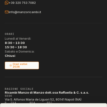
+39 320 753 7082
info@manzoricambi.it
ORARI
Lunedì al Venerdì:
8:30 – 13:30
15:30 – 18:30
Sabato e Domenica:
Chiusi
Orari estivi
2026
RAGIONE SOCIALE
Ricambi Manzo di Manzo dott.ssa Raffaella & C. s.a.s.
SEDE
Via S. Alfonso Maria de Liguori 52, 80141 Napoli (NA)
P. IVA
REA
PEC
IT04790290631
NA-395472
manzo@pec.manzoricambi.it