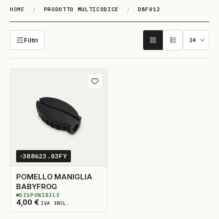
HOME
/
PRODOTTO MULTICODICE
/
DBF012
DBF012
Filtri
Aggiungi ai preferiti
388623.03FY
POMELLO MANIGLIA
BABYFROG
DISPONIBILE
2
DISPONIBILI
4,00
€
IVA INCL.