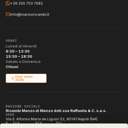
+39 320 753 7082
info@manzoricambi.it
ORARI
Lunedì al Venerdì:
8:30 – 13:30
15:30 – 18:30
Sabato e Domenica:
Chiusi
Orari estivi
2026
RAGIONE SOCIALE
Ricambi Manzo di Manzo dott.ssa Raffaella & C. s.a.s.
SEDE
Via S. Alfonso Maria de Liguori 52, 80141 Napoli (NA)
P. IVA
REA
PEC
IT04790290631
NA-395472
manzo@pec.manzoricambi.it