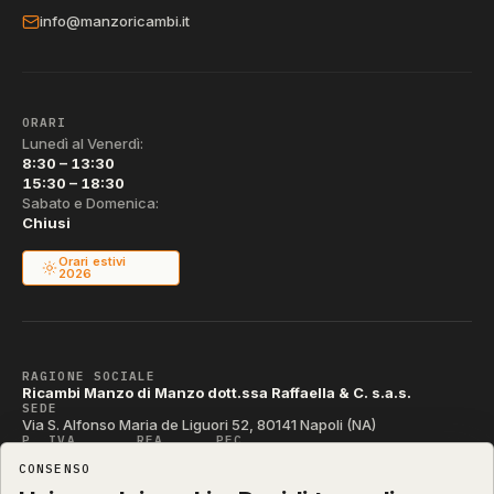
info@manzoricambi.it
ORARI
Lunedì al Venerdì:
8:30 – 13:30
15:30 – 18:30
Sabato e Domenica:
Chiusi
Orari estivi
2026
RAGIONE SOCIALE
Ricambi Manzo di Manzo dott.ssa Raffaella & C. s.a.s.
SEDE
Via S. Alfonso Maria de Liguori 52, 80141 Napoli (NA)
P. IVA
REA
PEC
IT04790290631
NA-395472
manzo@pec.manzoricambi.it
CONSENSO
CODICE SDI
T04ZHR3