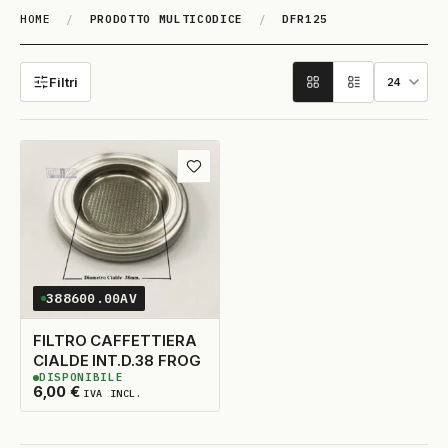
HOME
/
PRODOTTO MULTICODICE
/
DFR125
DFR125
Filtri
Aggiungi ai preferiti
388600.00AV
FILTRO CAFFETTIERA
CIALDE INT.D.38 FROG
DISPONIBILE
3
DISPONIBILI
6,00
€
IVA INCL.