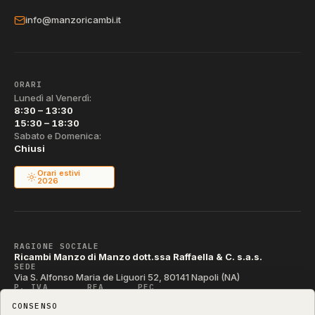
info@manzoricambi.it
ORARI
Lunedì al Venerdì:
8:30 – 13:30
15:30 – 18:30
Sabato e Domenica:
Chiusi
Orari estivi
2026
RAGIONE SOCIALE
Ricambi Manzo di Manzo dott.ssa Raffaella & C. s.a.s.
SEDE
Via S. Alfonso Maria de Liguori 52, 80141 Napoli (NA)
P. IVA
REA
PEC
IT04790290631
NA-395472
manzo@pec.manzoricambi.it
CONSENSO
CODICE SDI