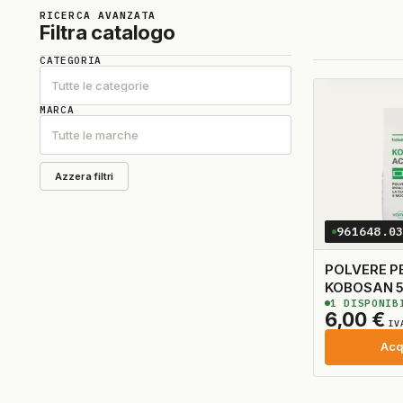
RICERCA AVANZATA
Filtra catalogo
CATEGORIA
Tutte le categorie
MARCA
Tutte le marche
Azzera filtri
961648.0
POLVERE P
KOBOSAN 
1
DISPONIB
SACCHETTO
6,00
€
ORIGINALE
IV
Acq