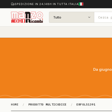
SPEDIZIONE IN 24/48H IN TUTTA ITALIA
Tutto
Da giugno 
HOME
/
PRODOTTO MULTICODICE
/
ERFOL51391
ERFOL51391