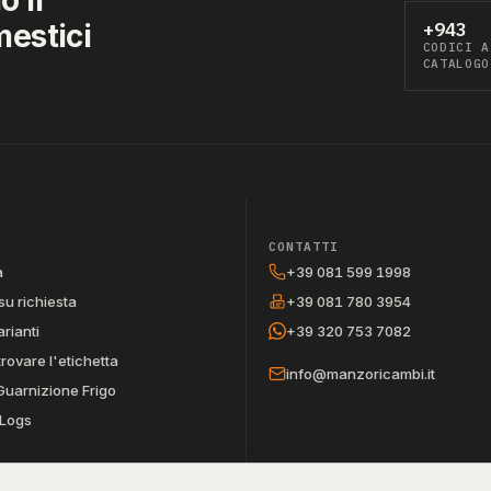
mestici
+943
CODICI A
CATALOGO
CONTATTI
a
+39 081 599 1998
su richiesta
+39 081 780 3954
arianti
+39 320 753 7082
trovare l'etichetta
info@manzoricambi.it
Guarnizione Frigo
Logs