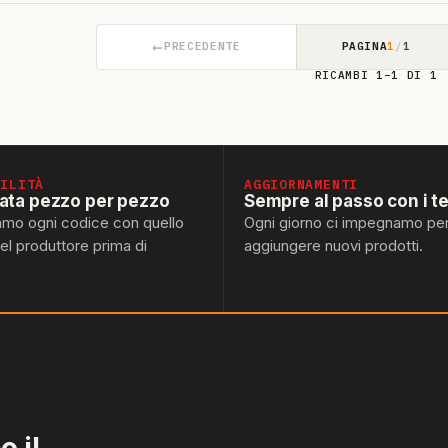
←
PRECEDENTE
PAGINA
1
/
1
RICAMBI 1–1 DI 1
BILITÀ
AGGIORNAMENTI
lata pezzo per pezzo
Sempre al passo con i t
amo ogni codice con quello
Ogni giorno ci impegnamo pe
del produttore prima di
aggiungere nuovi prodotti.
 il