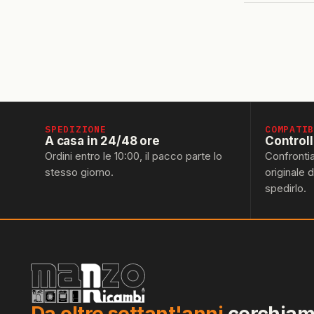
SPEDIZIONE
COMPATI
A casa in 24/48 ore
Control
Ordini entro le 10:00, il pacco parte lo
Confronti
stesso giorno.
originale 
spedirlo.
Da oltre settant'anni
cerchiamo