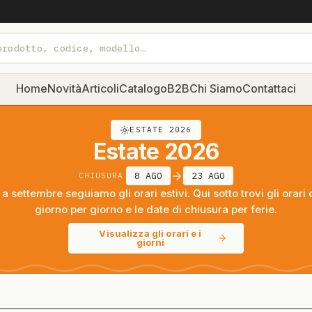
Home
Novità
Articoli
Catalogo
B2B
Chi Siamo
Contattaci
ESTATE 2026
Estate 2026
8 AGO
23 AGO
CHIUSURA
a settembre seguiamo gli orari estivi. Qui sotto trovi gli orari 
giorno per giorno e le date di chiusura per ferie.
Visualizza gli orari e i
giorni