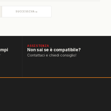
→
SUCCESSIVA
ASSISTENZA
empi
Non sai se è compatibile?
r
Contattaci e chiedi consiglio!