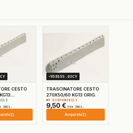
0CY
958155.03CY
TORE CESTO
TRASCINATORE CESTO
 KG13
270X50/60 KG13 ORIG.
BILI
9
DISPONIBILI
LE
9,50
€
A INCL.
IVA INCL.
uista
Acquista