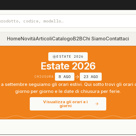
Home
Novità
Articoli
Catalogo
B2B
Chi Siamo
Contattaci
ESTATE 2026
Estate 2026
8 AGO
23 AGO
CHIUSURA
a settembre seguiamo gli orari estivi. Qui sotto trovi gli orari 
giorno per giorno e le date di chiusura per ferie.
Visualizza gli orari e i
giorni