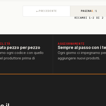
←
PRECEDENTE
PAGINA
1
/
1
RICAMBI 1–2 DI 2
BILITÀ
AGGIORNAMENTI
lata pezzo per pezzo
Sempre al passo con i t
amo ogni codice con quello
Ogni giorno ci impegnamo pe
del produttore prima di
aggiungere nuovi prodotti.
 il