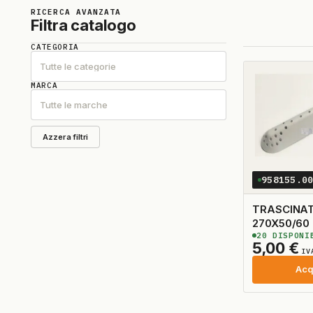
RICERCA AVANZATA
Filtra catalogo
CATEGORIA
Tutte le categorie
MARCA
Tutte le marche
Azzera filtri
958155.0
TRASCINA
270X50/60
20
DISPONI
ADATTABI
5,00
€
IV
Acq