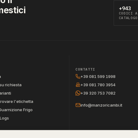
mestici
+943
CODICI A
CATALOGO
CONTATTI
a
+39 081 599 1998
su richiesta
+39 081 780 3954
arianti
+39 320 753 7082
trovare l'etichetta
info@manzoricambi.it
Guarnizione Frigo
Logs