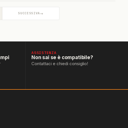
→
SUCCESSIVA
ASSISTENZA
empi
Non sai se è compatibile?
r
Contattaci e chiedi consiglio!