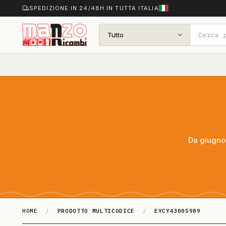
SPEDIZIONE IN 24/48H IN TUTTA ITALIA
Tutto
Da giugno 
HOME
/
PRODOTTO MULTICODICE
/
EYCY43005989
EYCY43005989