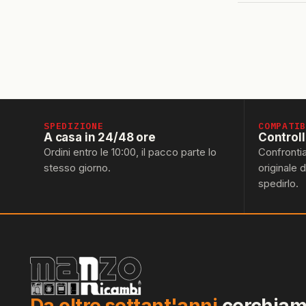
SPEDIZIONE
COMPATI
A casa in 24/48 ore
Control
Ordini entro le 10:00, il pacco parte lo
Confronti
stesso giorno.
originale 
spedirlo.
Da oltre settant'anni
cerchiamo