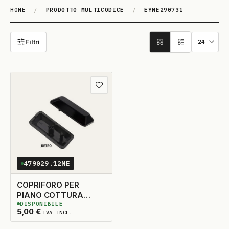
HOME
/
PRODOTTO MULTICODICE
/
EYME290731
EYME290731
Filtri
Aggiungi ai preferiti
479029.12ME
COPRIFORO PER
PIANO COTTURA
DISPONIBILE
41X17
20
DISPONIBILI
5,00
€
IVA INCL.