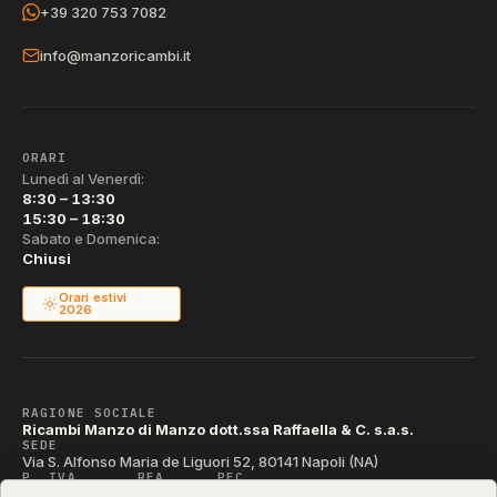
+39 320 753 7082
info@manzoricambi.it
ORARI
Lunedì al Venerdì:
8:30 – 13:30
15:30 – 18:30
Sabato e Domenica:
Chiusi
Orari estivi
2026
RAGIONE SOCIALE
Ricambi Manzo di Manzo dott.ssa Raffaella & C. s.a.s.
SEDE
Via S. Alfonso Maria de Liguori 52, 80141 Napoli (NA)
P. IVA
REA
PEC
IT04790290631
NA-395472
manzo@pec.manzoricambi.it