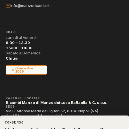
info@manzoricambi.it
ORARI
Lunedì al Venerdì:
8:30 – 13:30
15:30 – 18:30
Sabato e Domenica:
Chiusi
Orari estivi
2026
RAGIONE SOCIALE
Ricambi Manzo di Manzo dott.ssa Raffaella & C. s.a.s.
SEDE
Via S. Alfonso Maria de Liguori 52, 80141 Napoli (NA)
P. IVA
REA
PEC
IT04790290631
NA-395472
manzo@pec.manzoricambi.it
CONSENSO
CODICE SDI
T04ZHR3